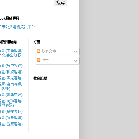
book粉絲專頁
中市公共運輸資訊平台
者營運路線
訂閱
線圖(中鹿客運/
發表文章
業交通/全航客
留言
線圖(台中客運)
線圖(和欣客運)
線圖(國光客運)
歡迎追蹤
線圖(東南客運/
明客運)
線圖(睿奕交通)
線圖(統聯客運/
臺灣客運)
線圖(總達客運)
線圖(苗栗客運)
線圖(豐原客運)