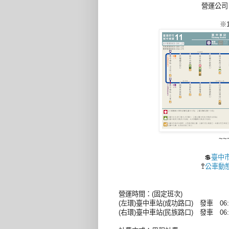
營運公司
※
~~
💲
臺中
🚏
公車動態系統
營運時間：(固定班次)
(左環)臺中車站(成功路口) 發車 06:00 
(右環)臺中車站(民族路口)
發車 06:0