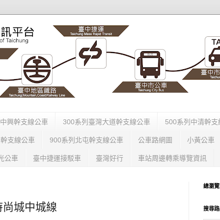
列中興幹支線公車
300系列臺灣大道幹支線公車
500系列中清幹
列幹支線公車
900系列北屯幹支線公車
公車路網圖
小黃公車
光公車
臺中捷運接駁車
臺灣好行
車站周邊轉乘導覽資訊
總瀏覽
時尚城中城線
搜尋路