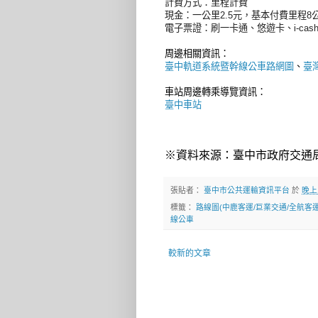
計費方式：里程計費
現金：一公里2.5元，基本付費里程8公
電子票證：刷一卡通、悠遊卡、i-cas
周邊相關資訊：
臺中軌道系統暨幹線公車路網圖
、
臺
車站周邊轉乘導覽資訊：
臺中車站
※資料來源：臺中市政府交通
張貼者：
臺中市公共運輸資訊平台
於
晚上1
標籤：
路線圖(中鹿客運/巨業交通/全航客運
線公車
較新的文章