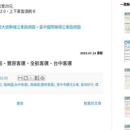
一周熱
里20元
h2.0，上下車皆須刷卡
灣大道幹線公車路網圖
、
臺中國際機場公車路網圖
2023.07.14 更新
局、豐原客運、全航客運、台中客運
1:43
)
,
路線圖(台中客運)
,
路線圖(豐原客運)
,
臺中市觀光公車
,
臺灣好行
,
環
首頁
較舊的文章