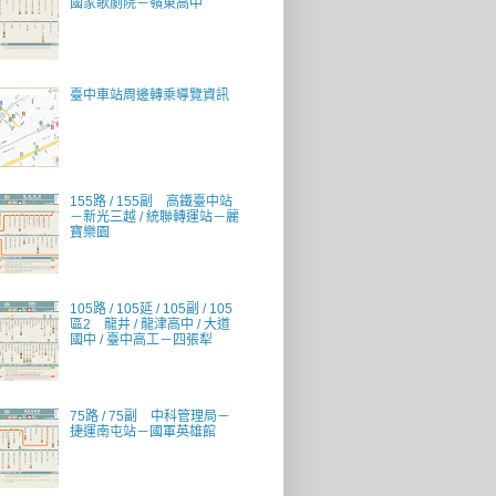
國家歌劇院－嶺東高中
臺中車站周邊轉乘導覽資訊
155路 / 155副 高鐵臺中站
－新光三越 / 統聯轉運站－麗
寶樂園
105路 / 105延 / 105副 / 105
區2 龍井 / 龍津高中 / 大道
國中 / 臺中高工－四張犁
75路 / 75副 中科管理局－
捷運南屯站－國軍英雄館