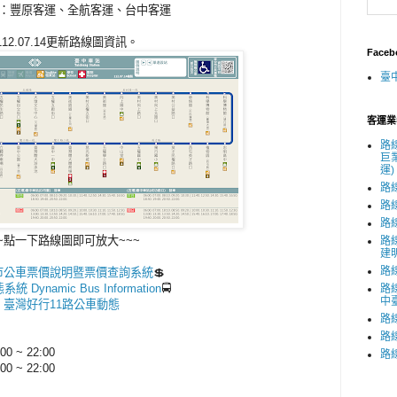
：豐原客運、全航客運、台中客運
112.07.14更新路線圖資訊
。
Face
臺
客運業
路
巨
運)
路
路
路
~點一下路線圖即可放大~~~
路
建
路
市公車票價說明暨票價查詢系統
💲
 Dynamic Bus Information
🚍
路
中
臺灣好行
11
路公車動態
路
路
~ 22:00
路
0 ~ 22:00